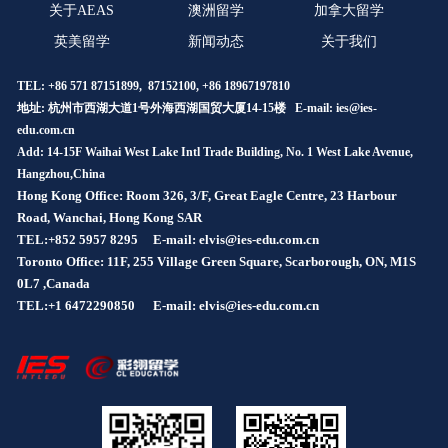
关于AEAS
澳洲留学
加拿大留学
英美留学
新闻动态
关于我们
TEL: +86 571 87151899, 87152100, +86 18967197810
地址: 杭州市西湖大道1号外海西湖国贸大厦14-15楼 E-mail:
ies@ies-
edu.com.cn
Add: 14-15F Waihai West Lake Intl Trade Building, No. 1 West Lake Avenue,
Hangzhou,China
Hong Kong Office: Room 326, 3/F, Great Eagle Centre, 23 Harbour
Road, Wanchai, Hong Kong SAR
TEL:+852 5957 8295
E-mail: elvis@ies-edu.com.cn
Toronto Office: 11F, 255 Village Green Square, Scarborough, ON, M1S
0L7 ,Canada
TEL:+1 6472290850
E-mail: elvis@ies-edu.com.cn