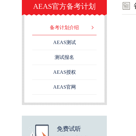
AEAS官方备考计划
备考计划介绍
AEAS测试
测试报名
AEAS授权
AEAS官网
免费试听