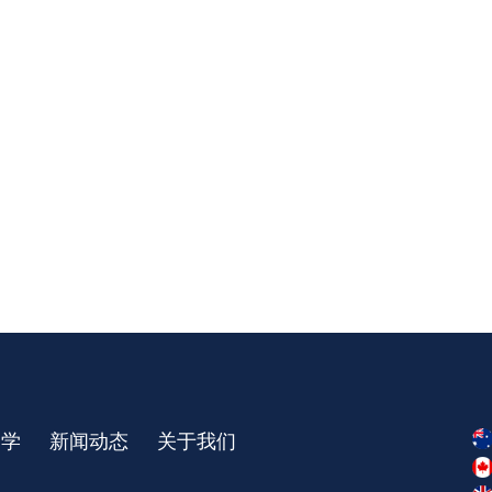
留学
新闻动态
关于我们