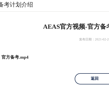
备考计划介绍
AEAS官方视频-官方备
发布日期：2021-02-2
官方备考
.mp4
返回