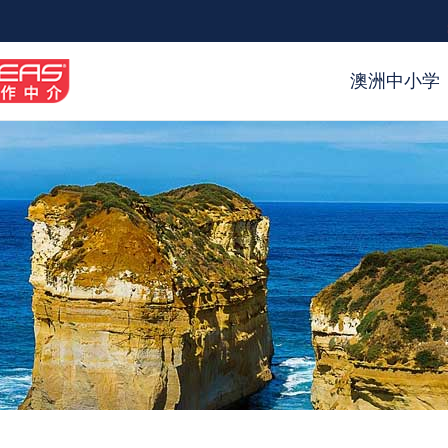
澳洲中小学