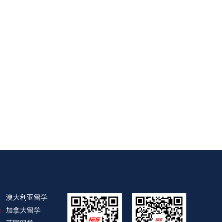
澳大利亚留学
加拿大留学