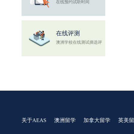
在线预约试听时间
在线评测
澳洲学校在线测试摘选评
测
关于AEAS
澳洲留学
加拿大留学
英美