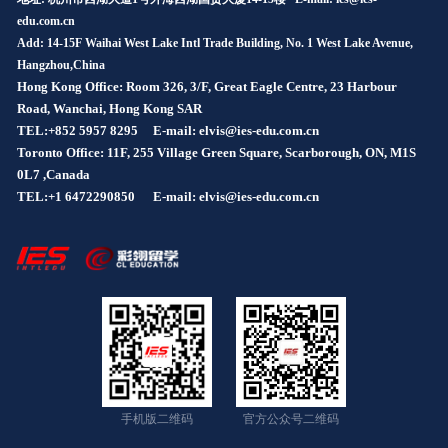
edu.com.cn
Add: 14-15F Waihai West Lake Intl Trade Building, No. 1 West Lake Avenue,
Hangzhou,China
Hong Kong Office: Room 326, 3/F, Great Eagle Centre, 23 Harbour
Road, Wanchai, Hong Kong SAR
TEL:+852 5957 8295
E-mail: elvis@ies-edu.com.cn
Toronto Office: 11F, 255 Village Green Square, Scarborough, ON, M1S
0L7 ,Canada
TEL:+1 6472290850
E-mail: elvis@ies-edu.com.cn
手机版二维码
官方公众号二维码