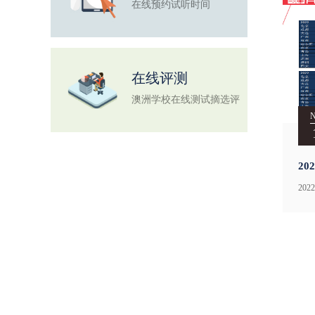
在线预约试听时间
在线评测
澳洲学校在线测试摘选评
测
2
城
20