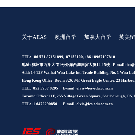
关于AEAS
澳洲留学
加拿大留学
英美
TEL: +86 571 87151899, 87152100, +86 18967197810
地址: 杭州市西湖大道1号外海西湖国贸大厦14-15楼 E-mail:
ies@
Add: 14-15F Waihai West Lake Intl Trade Building, No. 1 West 
Hong Kong Office: Room 326, 3/F, Great Eagle Centre, 23 Harb
TEL:+852 5957 8295
E-mail: elvis@ies-edu.com.cn
Toronto Office: 11F, 255 Village Green Square, Scarborough, ON
TEL:+1 6472290850
E-mail: elvis@ies-edu.com.cn