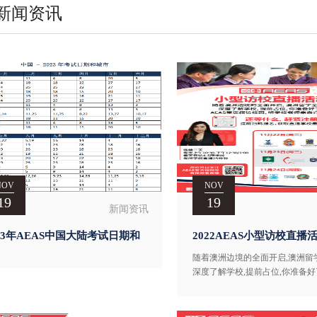
新闻资讯
NOV
NOV
19
19
新闻资讯
023年AEAS中国大陆考试日期和
2022AEAS小型访校直播
市
随着澳洲边境的全面开启,澳洲留
深度了解学校,提前占位,你准备
AEAS带您探访校园,听学校老师
校。 请扫码添加您身边的澳洲中学
顾问老师。