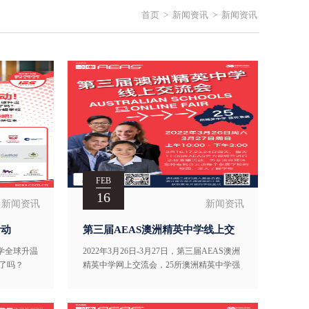
首页
>
新闻资讯
>
新闻资讯
FEB
16
新闻资讯
新闻资讯
活动
第三届AEAS澳洲精英中学线上交
流会3月重磅来袭！
学全球升温
2022年3月26日-3月27日，第三届AEAS澳洲
好了吗？
精英中学网上交流会，25所澳洲精英中学强
亲自介绍学
势登场。澳洲边境近日正式开放，抓住与顶
专家-IES
尖学校一对一交流的机会，赶紧联系您身边
的澳洲中学专家-IES国际教育。IES国际教育