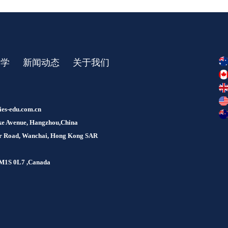
留学
新闻动态
关于我们
ies-edu.com.cn
Lake Avenue, Hangzhou,China
our Road, Wanchai, Hong Kong SAR
, M1S 0L7 ,Canada