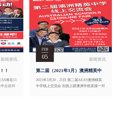
作为AEAS三届网上交流会的核心合作伙
伴，
FEB
05
新闻资讯
新闻资讯
！！！
第二届（2021年3月）澳洲精英中
每天
学线上交流会，报名开放通知
AS将在11
2021年3月20，21日 第二届AEAS澳洲精英
访10所澳洲
您集中云访10
中学线上交流会 在线上跟澳洲学校直接一对
一交流 AEAS澳洲精英中学线上交流会 --最
高效的澳洲中学信息平台 现已